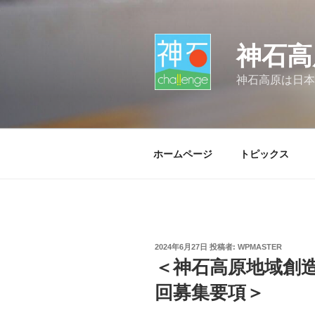
コ
ン
テ
神石高
ン
ツ
神石高原は日本
へ
ス
キ
ッ
ホームページ
トピックス
プ
投
2024年6月27日
投稿者:
WPMASTER
稿
＜神石高原地域創造
日:
回募集要項＞