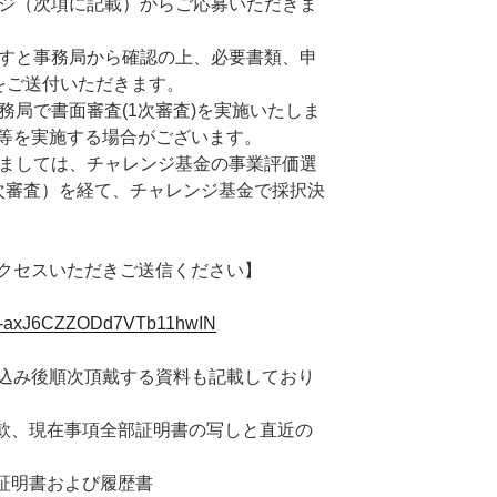
ージ（次項に記載）からご応募いただきま
ますと事務局から確認の上、必要書類、申
をご送付いただきます。
事務局で書面審査(1次審査)を実施いたしま
等を実施する場合がございます。
きましては、チャレンジ基金の事業評価選
次審査）を経て、チャレンジ基金で採択決
クセスいただきご送信ください】
one-axJ6CZZODd7VTb11hwIN
込み後順次頂戴する資料も記載しており
定款、現在事項全部証明書の写しと直近の
分証明書および履歴書