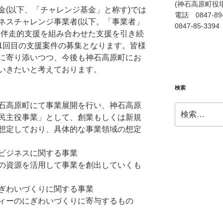
(神石高原町役
金(以下、「チャレンジ基金」と称す)では
電話 084
ネスチャレンジ事業者(以下。「事業者」
0847-85-3394
と伴走的支援を組み合わせた支援を引き続
1回目の支援案件の募集となります。皆様
に寄り添いつつ、今後も神石高原町にお
いきたいと考えております。
検索
石高原町にて事業展開を行い、神石高原
検
民主役事業」として、創業もしくは新規
索:
想定しており、具体的な事業領域の想定
ビジネスに関する事業
資源を活用して事業を創出していくも
ぎわいづくりに関する事業
ーのにぎわいづくりに寄与するもの