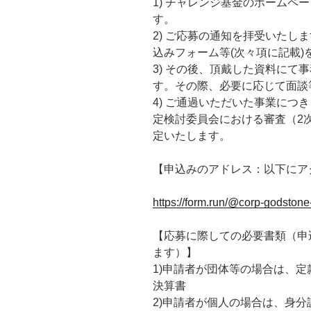
1) チャレンジ基金のホームペ
す。
2) ご応募の通知を拝受いたし
込みフォーム等(次々項に記載)
3) その後、頂戴した資料にて
す。その際、必要に応じて面談
4) ご通過いただいた事業につ
定検討委員会における審査（2
定いたします。
【申込みのアドレス：以下にア
https://form.run/@corp-godst
【応募に際しての必要書類（申
ます）】
1)申請者が団体等の場合は、
決算書
2)申請者が個人の場合は、身