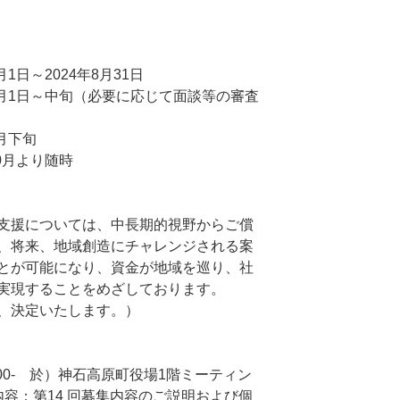
日～2024年8月31日
9月1日～中旬（必要に応じて面談等の審査
月下旬
0月より随時
支援については、中長期的視野からご償
、将来、地域創造にチャレンジされる案
とが可能になり、資金が地域を巡り、社
実現することをめざしております。
、決定いたします。）
6:00- 於）神石高原町役場1階ミーティン
第14 回募集内容のご説明および個