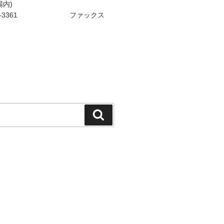
場内)
7-89-3361 ファックス
検
索