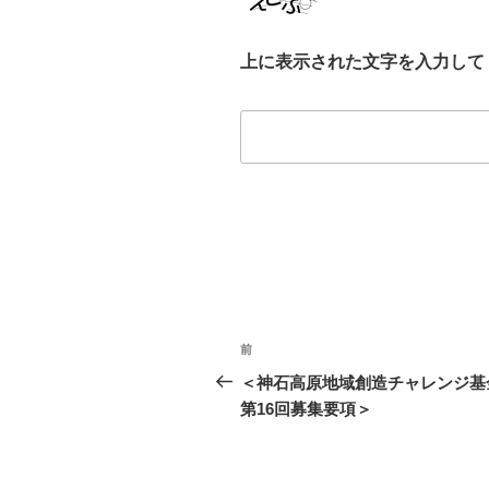
上に表示された文字を入力して
投
前
前
稿
の
＜神石高原地域創造チャレンジ基
投
第16回募集要項＞
ナ
稿
ビ