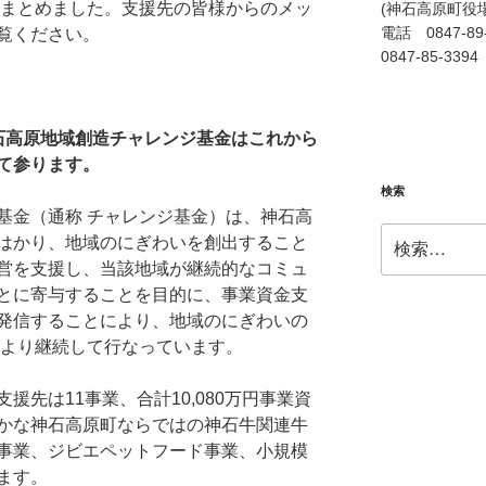
をまとめました。支援先の皆様からのメッ
(神石高原町役
電話 084
覧ください。
0847-85-3394
石高原地域創造チャレンジ基金はこれから
て参ります。
検索
金（通称 チャレンジ基金）は、神石高
検
はかり、地域のにぎわいを創出すること
索:
営を支援し、当該地域が継続的なコミュ
とに寄与することを目的に、事業資金支
発信することにより、地域のにぎわいの
年より継続して行なっています。
先は11事業、合計10,080万円事業資
かな神石高原町ならではの神石牛関連牛
事業、ジビエペットフード事業、小規模
ます。