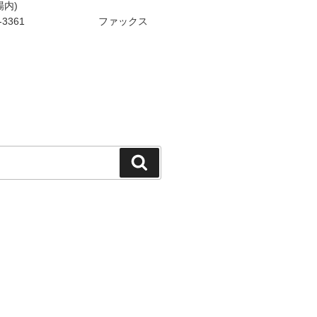
場内)
7-89-3361 ファックス
検
索