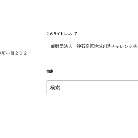
このサイトについて
一般財団法人 神石高原地域創造チャレンジ基
高原町小畠２０２
検索
検
索: