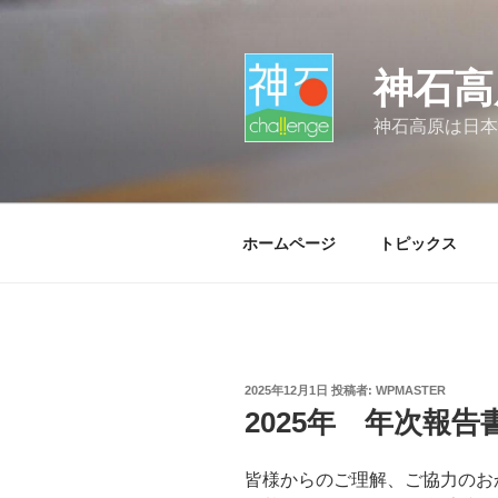
コ
ン
テ
神石高
ン
ツ
神石高原は日本
へ
ス
キ
ッ
ホームページ
トピックス
プ
投
2025年12月1日
投稿者:
WPMASTER
稿
2025年 年次報告
日:
皆様からのご理解、ご協力のお