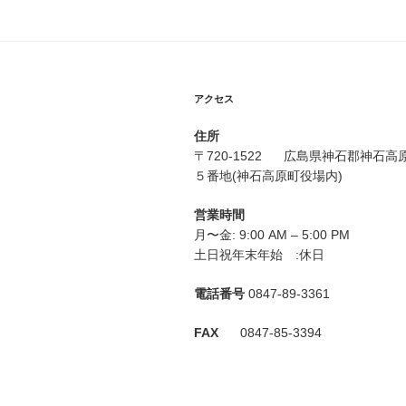
ゲ
ー
シ
ョ
アクセス
ン
住所
〒720-1522 広島県神石郡神石
５番地(神石高原町役場内)
営業時間
月〜金: 9:00 AM – 5:00 PM
土日祝年末年始 :休日
電話番号
0847-89-3361
FAX
0847-85-3394