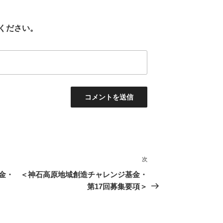
ください。
次
次
の
金・
＜神石高原地域創造チャレンジ基金・
投
第17回募集要項＞
稿