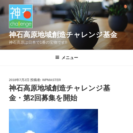
コ
ン
テ
ン
ツ
神石高原地域創造チャレンジ基金
へ
神石高原は日本で1番の宝物です!!
ス
キ
メニュー
ッ
プ
投
2018年7月2日
投稿者:
WPMASTER
稿
神石高原地域創造チャレンジ基
日:
金・第2回募集を開始