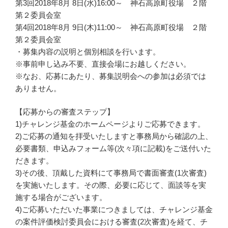
第3回2018年8月 8日(水)16:00～ 神石高原町役場 ２階
第２委員会室
第4回2018年8月 9日(木)11:00～ 神石高原町役場 ２階
第２委員会室
・募集内容の説明と個別相談を行います。
※事前申し込み不要、直接会場にお越しください。
※なお、応募にあたり、募集説明会への参加は必須では
ありません。
【応募からの審査ステップ】
1)チャレンジ基金のホームページよりご応募できます。
2)ご応募の通知を拝受いたしますと事務局から確認の上、
必要書類、申込みフォーム等(次々項に記載)をご送付いた
だきます。
3)その後、頂戴した資料にて事務局で書面審査(1次審査)
を実施いたします。その際、必要に応じて、面談等を実
施する場合がございます。
4)ご応募いただいた事業につきましては、チャレンジ基金
の案件評価検討委員会における審査(2次審査)を経て、チ