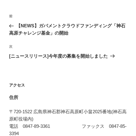
投
前
前
稿
の
【NEWS】ガバメントクラウドファンディング「神石
ナ
投
高原チャレンジ基金」の開始
ビ
稿
ゲ
次
次
の
ー
[ニュースリリース]今年度の募集を開始しました
投
シ
稿
ョ
ン
アクセス
住所
〒720-1522 広島県神石郡神石高原町小畠2025番地(神石高
原町役場内)
電話 0847-89-3361 ファックス 0847-85-
3394