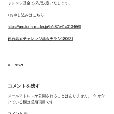
ャレンジ基金で採択決定いたします。
↓お申し込みはこちら
https://pro.form-mailer.jp/lp/c87e41c3134669
神石高原チャレンジ基金チラシ180621
カ
NEWS
テ
ゴ
リ
ー
コメントを残す
メールアドレスが公開されることはありません。
※
が付
いている欄は必須項目です
コメント
※